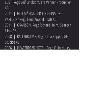
LUST. Regi: Leif Lindblom. Tre Vänner Produktion
AB.
2011 | HUR MÅNGA LINGON FINNS DET I
VÄRLDEN? Regi: Lena Koppel. HOB AB.
2011 | GRÄNSEN. Regi: Richard Holm. Searock
Films AB.
2008 | RALLYBRUDAR. Regi: Lena Koppel. GF
Studios AB
2006 | HEARTBREAK HOTEL. Regi: Colin Nutley.
Sweetwater.
TV:
202
4 | YOUNG ROYALS. Lisa A
mbjörn. Regi: Julia
Lindström/Jerry Carlsson/Linnéa Roxeheim.
Nexiko AB. Netflix.
2022 | LYCKOVIKEN. Camilla Läckberg. Regi:
Peter Lindmark/Åsa Kalmér/Andreas Lindergård.
Nordisk Film TV.
2021 | LYCKOVIKEN. Camilla Läckberg. Regi: